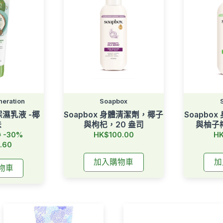
neration
Soapbox
濕乳液 -椰
Soapbox 身體清潔劑，椰子
Soapbo
味
與枸杞，20 盎司
與柚子
0
-30%
HK$100.00
HK
.60
加入購物車
加
物車