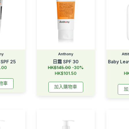
ny
Anthony
Att
PF 25
日霜 SPF 30
Baby L
原
.00
HK$145.00
-30%
價
HK$101.50
HK
物車
加入購物車
加