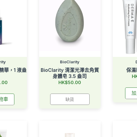
ity
BioClarity
禪意精華，1 液盎
BioClarity 清潔光澤去角質
保濕眼
身體皂 3.5 盎司
H
.00
HK$50.00
加
物車
缺貨