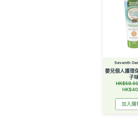
Seventh Ge
嬰兒個人護理保
子
原
HK$58.0
價
HK$40
加入購