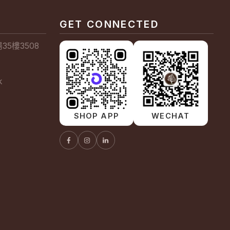
GET CONNECTED
5樓3508
k
SHOP APP
WECHAT
How can we help you?