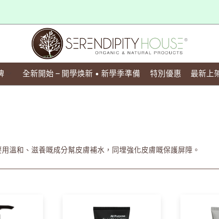
牌
全新開始 – 開學焕新 • 新學季準備
特別優惠
最新上
要用溫和、滋養嘅成分幫皮膚補水，同埋強化皮膚嘅保護屏障。