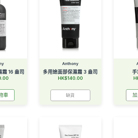
ny
Anthony
 16 盎司
多用途面部保濕霜 3 盎司
手
0.00
HK$140.00
H
物車
加
缺貨