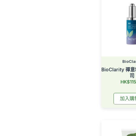
BioClar
BioClarity 
司
HK$115
加入購