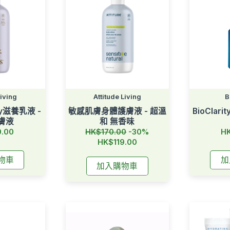
Living
Attitude Living
B
lly滋養乳液 -
敏感肌膚身體護膚液 - 超溫
BioClar
膚液
和 無香味
原
0.00
HK$170.00
-30%
HK
價
HK$119.00
物車
加
加入購物車