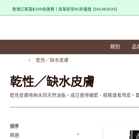
香港訂單滿$399免運費 | 首單即享85折優惠 [SHLNEW26]
類別
品
Home
›
乾性／缺水皮膚
乾性／缺水皮膚
乾性皮膚唔夠水同天然油脂，成日覺得繃緊、粗糙或者甩皮。
排序
精選